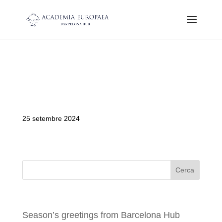
Ecological collapse: the crisis
due to the human footprint on
environment
25 setembre 2024
Search
Recent Posts
Season’s greetings from Barcelona Hub