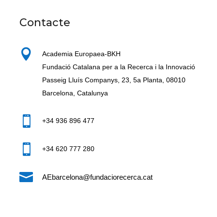
Contacte

Academia Europaea-BKH
Fundació Catalana per a la Recerca i la Innovació
Passeig Lluís Companys, 23, 5a Planta, 08010
Barcelona, Catalunya

+34 936 896 477

+34 620 777 280

AEbarcelona@fundaciorecerca.cat