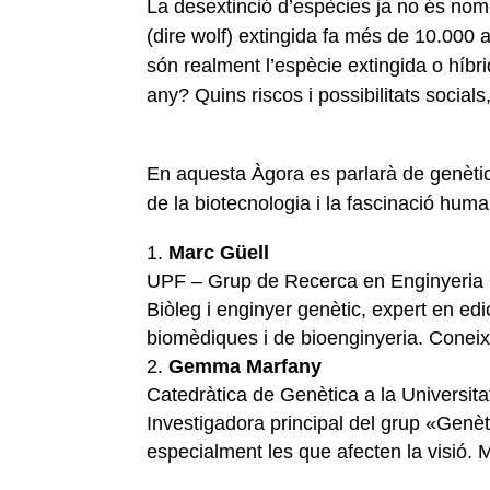
La desextinció d’espècies ja no és nom
(dire wolf) extingida fa més de 10.000 a
són realment l’espècie extingida o hí
any? Quins riscos i possibilitats socia
En aquesta Àgora es parlarà de genètica, 
de la biotecnologia i la fascinació huma
Marc Güell
UPF – Grup de Recerca en Enginyeria 
Biòleg i enginyer genètic, expert en edi
biomèdiques i de bioenginyeria. Coneix d
Gemma Marfany
Catedràtica de Genètica a la Universita
Investigadora principal del grup «Genèt
especialment les que afecten la visió. 