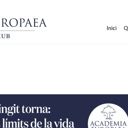
Inici
Q
na: ciència, ficció i els límits de la