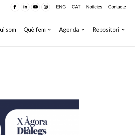
ENG
CAT
Notícies
Contacte
ui som
Què fem
Agenda
Repositori
 vida