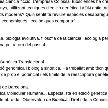
és ciència-ficció. L’empresa Colossal Biosciences ha cre
nys, utilitzant tècniques d’edició genètica i ADN antic. 
brids moderns? Quin sentit té reviure espècies desapar
ls, econòmiques i ecològiques comporta?
biologia evolutiva, filosofia de la ciència i ecologia per 
na pel retorn del passat.
Genètica Translacional
ció genòmica i biologia sintètica. Ha treballat amb tècni
e prop el potencial i els límits de la reescriptura genèti
t de Barcelona.
ica Molecular Humana». Especialista en edició genètica i
Membre de l’Observatori de Bioètica i Dret i de la Comiss