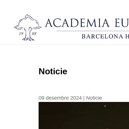
Noticie
End-of-Year Letter
09 desembre 2024
|
Noticie