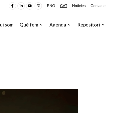
ENG
CAT
Notícies
Contacte
ui som
Què fem
Agenda
Repositori